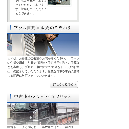
ックなどを在庫・展示さ
せていただいておりま
す。試乗していただくこ
ともできます。
まずは、お客様のご要望をお聞かせください。トラック
の仕様や用途・年間走行距離・予定使用年数・ご予算な
どを考慮し、プロの仕事に役立つ“最適なトラック”を選
出・提案させていただきます。緊急な増車や車両入替時
にも即座に対応させていただきます。
中古トラックと聞くと、「事故車では？」「前のオーナ