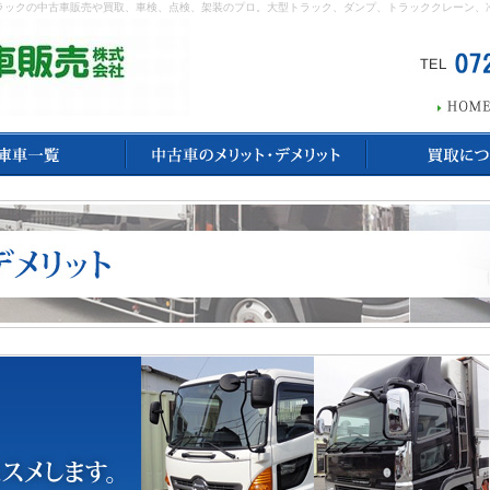
ラックの中古車販売や買取、車検、点検、架装のプロ。大型トラック、ダンプ、トラッククレーン、