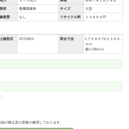
馬力
３７０馬力
車検
令和７年２月１４日
形状
重機運搬車
サイズ
大型
修復歴
なし
リサイクル料
１３９９０円
上物型式
SF220MA
荷台寸法
L７５９０×W２３９０
ｍｍ
煽り200ｍｍ
す。
桁組の根太及び床板の修理しております。