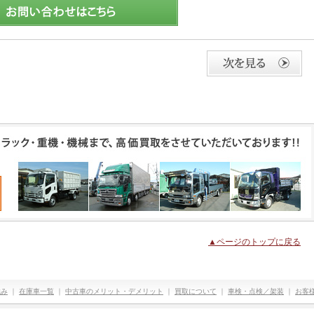
▲ページのトップに戻る
強み
｜
在庫車一覧
｜
中古車のメリット・デメリット
｜
買取について
｜
車検・点検／架装
｜
お客