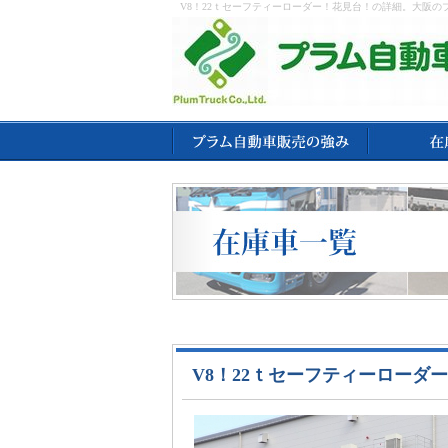
V8！22ｔセーフティーローダー！花見台！の詳細。大阪
V8！22ｔセーフティーローダ