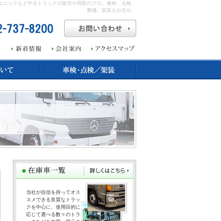
、ユニックなど中古トラックの販売や買取のプロ。車検、点検、
整備、架装もお任せ。
当社が自信を持ってオス
スメできる良質なトラッ
クを中心に、使用目的に
応じて選べる数々のトラ