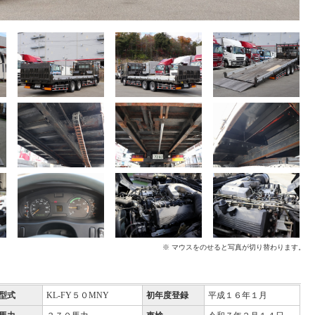
※ マウスをのせると写真が切り替わります。
型式
KL-FY５０MNY
初年度登録
平成１６年１月