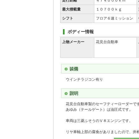
走行距離
４７４０００ｋｍ
最大積載量
１０７００ｋｇ
シフト
フロア６速ミッション
ボディー情報
上物メーカー
花見台自動車
ウインチラジコン有り
花見台自動車製のセーフティーローダーで
あゆみ（テールゲート）は油圧式です。
車両は三菱ふそうのⅤ８エンジンです。
リヤ車軸上部の腐食がありましたので、井