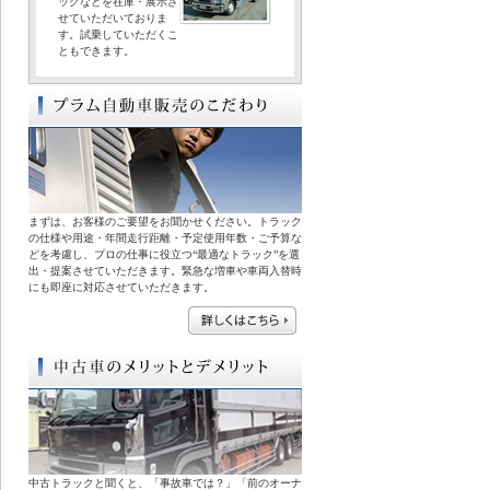
ックなどを在庫・展示さ
せていただいておりま
す。試乗していただくこ
ともできます。
まずは、お客様のご要望をお聞かせください。トラック
の仕様や用途・年間走行距離・予定使用年数・ご予算な
どを考慮し、プロの仕事に役立つ“最適なトラック”を選
出・提案させていただきます。緊急な増車や車両入替時
にも即座に対応させていただきます。
中古トラックと聞くと、「事故車では？」「前のオーナ