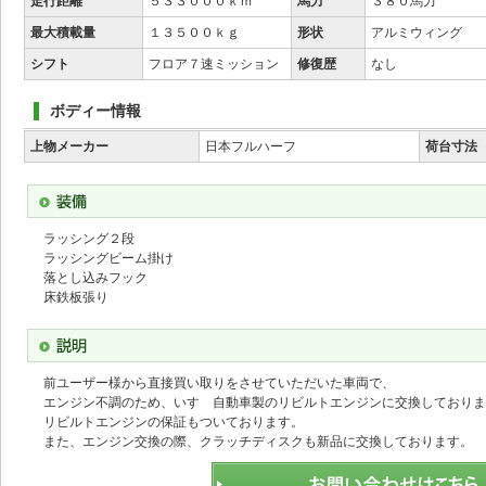
走行距離
５３３０００ｋｍ
馬力
３８０馬力
最大積載量
１３５００ｋｇ
形状
アルミウィング
シフト
フロア７速ミッション
修復歴
なし
ボディー情報
上物メーカー
日本フルハーフ
荷台寸法
ラッシング２段
ラッシングビーム掛け
落とし込みフック
床鉄板張り
前ユーザー様から直接買い取りをさせていただいた車両で、
エンジン不調のため、いすゞ自動車製のリビルトエンジンに交換しておりま
リビルトエンジンの保証もついております。
また、エンジン交換の際、クラッチディスクも新品に交換しております。