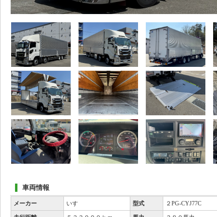
車両情報
メーカー
いすゞ
型式
２PG-CYJ77C